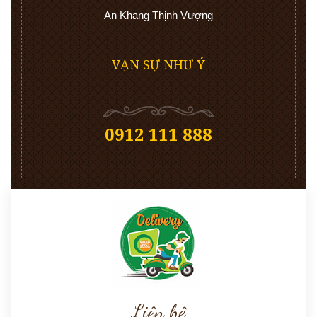
An Khang Thịnh Vượng
VẠN SỰ NHƯ Ý
0912 111 888
Liên hệ