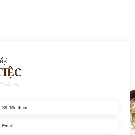
 hệ
TIỆC