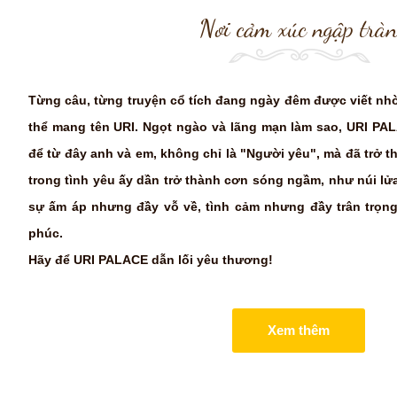
Nơi cảm xúc ngập trà
Từng câu, từng truyện cổ tích đang ngày đêm được viết n
thể mang tên URI. Ngọt ngào và lãng mạn làm sao, URI PA
để từ đây anh và em, không chỉ là "Người yêu", mà đã trở t
trong tình yêu ấy dần trở thành cơn sóng ngầm, như núi l
sự ấm áp nhưng đầy vỗ về, tình cảm nhưng đầy trân trọn
phúc.
Hãy để URI PALACE dẫn lối yêu thương!
Xem thêm