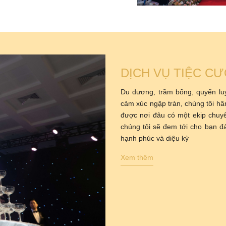
DỊCH VỤ TIỆC CƯ
Du dương, trầm bổng, quyến lu
cảm xúc ngập tràn, chúng tôi hâ
được nơi đâu có một ekip chuy
chúng tôi sẽ đem tới cho bạn đá
hạnh phúc và diệu kỳ
Xem thêm