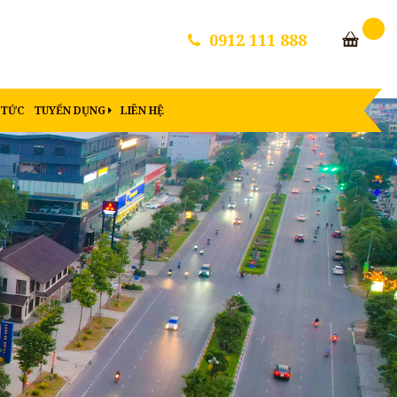
0912 111 888
 TỨC
TUYỂN DỤNG
LIÊN HỆ