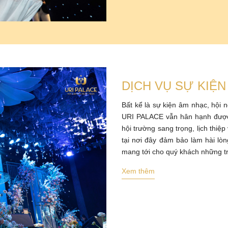
DỊCH VỤ SỰ KIỆN 
Bất kể là sự kiện âm nhạc, hội ng
URI PALACE vẫn hân hạnh được
hội trường sang trọng, lịch thiệ
tại nơi đây đảm bảo làm hài lò
mang tới cho quý khách những tr
Xem thêm