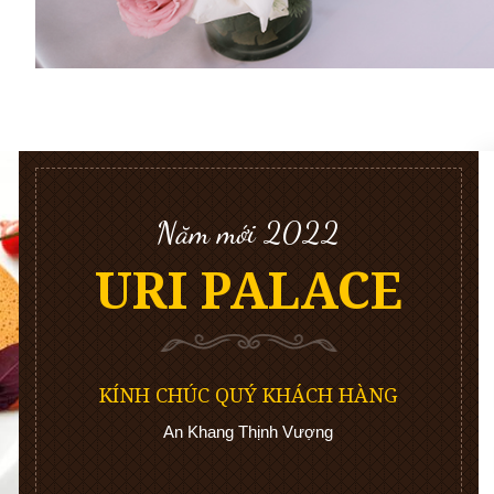
Năm mới 2022
URI PALACE
KÍNH CHÚC QUÝ KHÁCH HÀNG
An Khang Thịnh Vượng