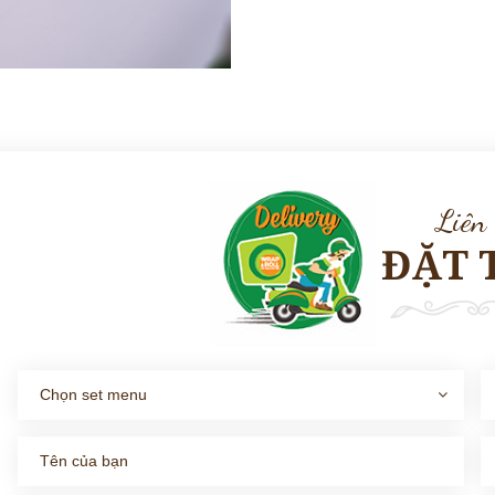
Liên
ĐẶT 