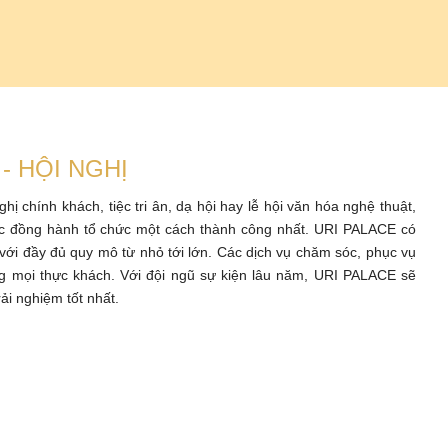
- HỘI NGHỊ
hị chính khách, tiệc tri ân, dạ hội hay lễ hội văn hóa nghệ thuật,
 đồng hành tổ chức một cách thành công nhất. URI PALACE có
p với đầy đủ quy mô từ nhỏ tới lớn. Các dịch vụ chăm sóc, phục vụ
ng mọi thực khách. Với đội ngũ sự kiện lâu năm, URI PALACE sẽ
ải nghiệm tốt nhất.