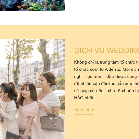
DỊCH VỤ WEDDIN
Không chỉ là trung tâm tổ chức 
tổ chức cưới từ A đến Z. Mọi dịch
nghi, tiệc mời... đều được cung
rất nhiều cặp đôi khó sắp xếp thờ
sẽ giúp cô dâu - chú rể chuẩn 
HẢO nhất.
Xem thêm