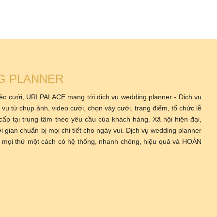
G PLANNER
tiệc cưới, URI PALACE mang tới dịch vụ wedding planner - Dịch vụ
 vụ từ chụp ảnh, video cưới, chọn váy cưới, trang điểm, tổ chức lễ
 cấp tại trung tâm theo yêu cầu của khách hàng. Xã hội hiện đại,
i gian chuẩn bị mọi chi tiết cho ngày vui. Dịch vụ wedding planner
bị mọi thứ một cách có hệ thống, nhanh chóng, hiệu quả và HOÀN