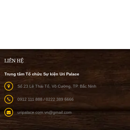
LIÊN HỆ
Trung tâm Tổ chức Sự kiện Uri Palace
Số 23 Lê Thái Tổ, Võ Cường, TP. Bắc Ninh
0912 111 888
/
0222 389 6666
uripalace.com.vn@gmail.com