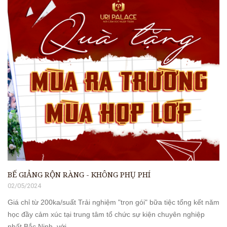
BẾ GIẢNG RỘN RÀNG - KHÔNG PHỤ PHÍ ️
02/05/2024
Giá chỉ từ 200ka/suất Trải nghiệm "trọn gói" bữa tiệc tổng kết năm
học đầy cảm xúc tại trung tâm tổ chức sự kiện chuyên nghiệp
nhất Bắc Ninh, với ...