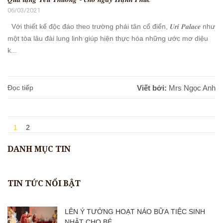
06/03/2021
Với thiết kế độc đáo theo trường phái tân cổ điển, 𝑼𝒓𝒊 𝑷𝒂𝒍𝒂𝒄𝒆 như
một tòa lâu đài lung linh giúp hiện thực hóa những ước mơ diệu
k...
Đọc tiếp
Viết bởi:
Mrs Ngọc Anh
1
2
DANH MỤC TIN
TIN TỨC NỔI BẬT
LÊN Ý TƯỞNG HOẠT NÁO BỮA TIỆC SINH
NHẬT CHO BÉ