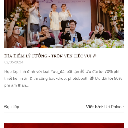
ĐỊA ĐIỂM LÝ TƯỞNG - TRỌN VẸN TIỆC VUI ️🎉
02/05/2024
Họp lớp linh đình với loạt #ưu_đãi bất tận 🎁 Ưu đãi tới 70% phí
thiết kế, in ấn & thi công backdrop, photobooth 🎁 Ưu đãi tới 50%
phí âm than...
Đọc tiếp
Viết bởi:
Uri Palace