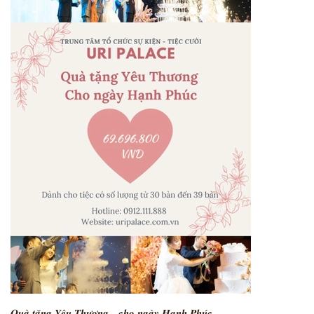
𝑸𝒖𝒂̀ 𝒕𝒂̣̆𝒏𝒈 𝒀𝒆̂𝒖 𝑻𝒉𝒖̛𝒐̛𝒏𝒈 - 𝒄𝒉𝒐 𝒏𝒈𝒂̀𝒚 𝑯𝒂̣𝒏𝒉 𝑷𝒉𝒖́𝒄