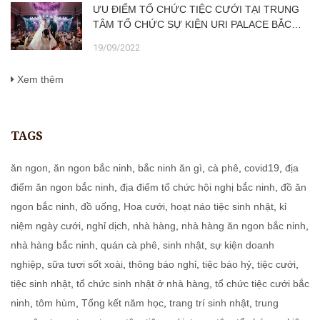
ƯU ĐIỂM TỔ CHỨC TIỆC CƯỚI TẠI TRUNG
TÂM TỔ CHỨC SỰ KIỆN URI PALACE BẮC
NINH SO VỚI TIỆC TẠI GIA
19/09/2022
Xem thêm
TAGS
ăn ngon
,
ăn ngon bắc ninh
,
bắc ninh ăn gì
,
cà phê
,
covid19
,
địa
điểm ăn ngon bắc ninh
,
địa điểm tổ chức hội nghị bắc ninh
,
đồ ăn
ngon bắc ninh
,
đồ uống
,
Hoa cưới
,
hoạt náo tiệc sinh nhật
,
kỉ
niệm ngày cưới
,
nghỉ dịch
,
nhà hàng
,
nhà hàng ăn ngon bắc ninh
,
nhà hàng bắc ninh
,
quán cà phê
,
sinh nhật
,
sự kiện doanh
nghiệp
,
sữa tươi sốt xoài
,
thông báo nghỉ
,
tiệc báo hỷ
,
tiệc cưới
,
tiệc sinh nhật
,
tổ chức sinh nhật ở nhà hàng
,
tổ chức tiệc cưới bắc
ninh
,
tôm hùm
,
Tổng kết năm học
,
trang trí sinh nhật
,
trung