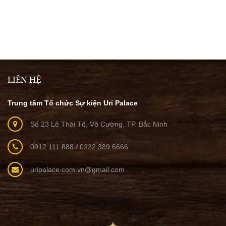
LIÊN HỆ
Trung tâm Tổ chức Sự kiện Uri Palace
Số 23 Lê Thái Tổ, Võ Cường, TP. Bắc Ninh
0912 111 888
/
0222 389 6666
uripalace.com.vn@gmail.com