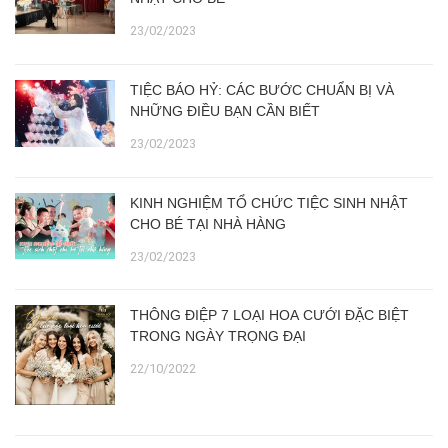
23/02/2023
TIỆC BÁO HỶ: CÁC BƯỚC CHUẨN BỊ VÀ
NHỮNG ĐIỀU BẠN CẦN BIẾT
23/02/2023
KINH NGHIỆM TỔ CHỨC TIỆC SINH NHẬT
CHO BÉ TẠI NHÀ HÀNG
23/02/2023
THÔNG ĐIỆP 7 LOẠI HOA CƯỚI ĐẶC BIỆT
TRONG NGÀY TRỌNG ĐẠI
22/10/2022