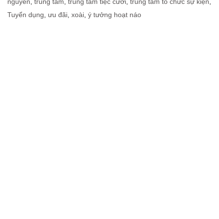
nguyên
,
trung tam
,
trung tâm tiệc cưới
,
trung tâm tổ chức sự kiện
,
Tuyển dụng
,
ưu đãi
,
xoài
,
ý tưởng hoạt náo