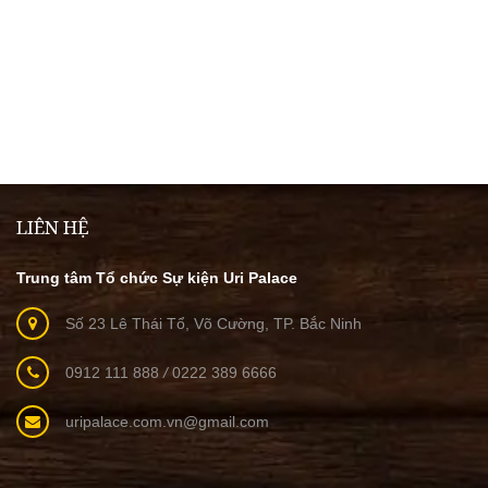
LIÊN HỆ
Trung tâm Tổ chức Sự kiện Uri Palace
Số 23 Lê Thái Tổ, Võ Cường, TP. Bắc Ninh
0912 111 888
/
0222 389 6666
uripalace.com.vn@gmail.com