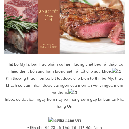
Thịt bò Mỹ là loại thực phẩm có hàm lượng chất béo rất thấp, có
nhiều đạm, bổ sung hàm lượng sắt, rất tốt cho sức khỏe.
Khi thưởng thức món bò bít tết được chế biến từ thịt bò Mỹ, thực
khách sẽ cảm nhận được cái ngon của món ăn với vị ngọt, mềm
và thơm.
Inbox để đặt bàn ngay hôm nay và mong sớm gặp lại bạn tại Nhà
hàng Uri
_____________
𝐍𝐡𝐚̀ 𝐡𝐚̀𝐧𝐠 𝐔𝐫𝐢
• Địa chỉ: Số 23 Lê Thái Tổ, TP. Bắc Ninh