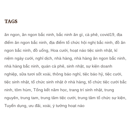
TAGS
ăn ngon
,
ăn ngon bắc ninh
,
bắc ninh ăn gì
,
cà phê
,
covid19
,
địa
điểm ăn ngon bắc ninh
,
địa điểm tổ chức hội nghị bắc ninh
,
đồ ăn
ngon bắc ninh
,
đồ uống
,
Hoa cưới
,
hoạt náo tiệc sinh nhật
,
kỉ
niệm ngày cưới
,
nghỉ dịch
,
nhà hàng
,
nhà hàng ăn ngon bắc ninh
,
nhà hàng bắc ninh
,
quán cà phê
,
sinh nhật
,
sự kiện doanh
nghiệp
,
sữa tươi sốt xoài
,
thông báo nghỉ
,
tiệc báo hỷ
,
tiệc cưới
,
tiệc sinh nhật
,
tổ chức sinh nhật ở nhà hàng
,
tổ chức tiệc cưới bắc
ninh
,
tôm hùm
,
Tổng kết năm học
,
trang trí sinh nhật
,
trung
nguyên
,
trung tam
,
trung tâm tiệc cưới
,
trung tâm tổ chức sự kiện
,
Tuyển dụng
,
ưu đãi
,
xoài
,
ý tưởng hoạt náo