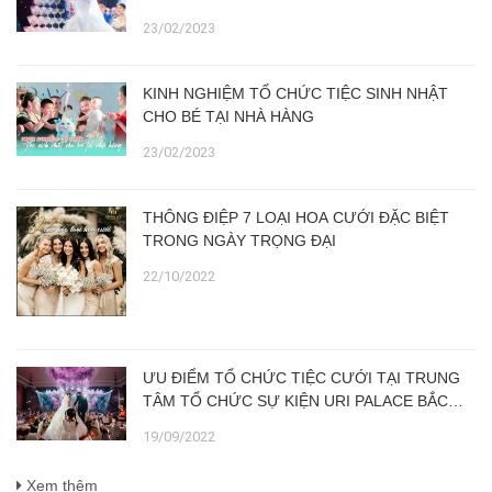
23/02/2023
KINH NGHIỆM TỔ CHỨC TIỆC SINH NHẬT
CHO BÉ TẠI NHÀ HÀNG
23/02/2023
THÔNG ĐIỆP 7 LOẠI HOA CƯỚI ĐẶC BIỆT
TRONG NGÀY TRỌNG ĐẠI
22/10/2022
ƯU ĐIỂM TỔ CHỨC TIỆC CƯỚI TẠI TRUNG
TÂM TỔ CHỨC SỰ KIỆN URI PALACE BẮC
NINH SO VỚI TIỆC TẠI GIA
19/09/2022
Xem thêm