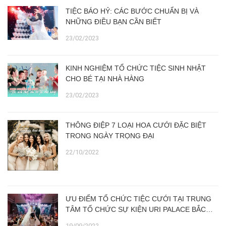
TIỆC BÁO HỶ: CÁC BƯỚC CHUẨN BỊ VÀ
NHỮNG ĐIỀU BẠN CẦN BIẾT
23/02/2023
KINH NGHIỆM TỔ CHỨC TIỆC SINH NHẬT
CHO BÉ TẠI NHÀ HÀNG
23/02/2023
THÔNG ĐIỆP 7 LOẠI HOA CƯỚI ĐẶC BIỆT
TRONG NGÀY TRỌNG ĐẠI
22/10/2022
ƯU ĐIỂM TỔ CHỨC TIỆC CƯỚI TẠI TRUNG
TÂM TỔ CHỨC SỰ KIỆN URI PALACE BẮC
NINH SO VỚI TIỆC TẠI GIA
19/09/2022