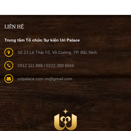
LIÊN HỆ
Trung tâm Tổ chức Sự kiện Uri Palace
Số 23 Lê Thái Tổ, Võ Cường, TP. Bắc Ninh
0912 111 888
/
0222 389 6666
uripalace.com.vn@gmail.com