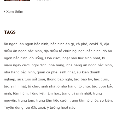
Xem thêm
TAGS
ăn ngon
,
ăn ngon bắc ninh
,
bắc ninh ăn gì
,
cà phê
,
covid19
,
địa
điểm ăn ngon bắc ninh
,
địa điểm tổ chức hội nghị bắc ninh
,
đồ ăn
ngon bắc ninh
,
đồ uống
,
Hoa cưới
,
hoạt náo tiệc sinh nhật
,
kỉ
niệm ngày cưới
,
nghỉ dịch
,
nhà hàng
,
nhà hàng ăn ngon bắc ninh
,
nhà hàng bắc ninh
,
quán cà phê
,
sinh nhật
,
sự kiện doanh
nghiệp
,
sữa tươi sốt xoài
,
thông báo nghỉ
,
tiệc báo hỷ
,
tiệc cưới
,
tiệc sinh nhật
,
tổ chức sinh nhật ở nhà hàng
,
tổ chức tiệc cưới bắc
ninh
,
tôm hùm
,
Tổng kết năm học
,
trang trí sinh nhật
,
trung
nguyên
,
trung tam
,
trung tâm tiệc cưới
,
trung tâm tổ chức sự kiện
,
Tuyển dụng
,
ưu đãi
,
xoài
,
ý tưởng hoạt náo