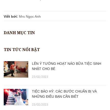
Viết bởi:
Mrs Ngọc Anh
DANH MỤC TIN
TIN TỨC NỔI BẬT
LÊN Ý TƯỞNG HOẠT NÁO BỮA TIỆC SINH
NHẬT CHO BÉ
23/02/2023
TIỆC BÁO HỶ: CÁC BƯỚC CHUẨN BỊ VÀ
NHỮNG ĐIỀU BẠN CẦN BIẾT
23/02/2023