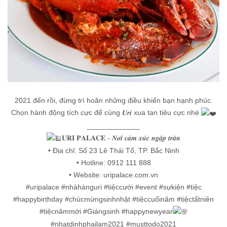
2021 đến rồi, đừng trì hoãn những điều khiến bạn hạnh phúc.
Chọn hành động tích cực để cùng 𝑼𝒓𝒊 xua tan tiêu cực nhé
_____________
𝐔𝐑𝐈 𝐏𝐀𝐋𝐀𝐂𝐄 - 𝑵𝒐̛𝒊 𝒄𝒂̉𝒎 𝒙𝒖́𝒄 𝒏𝒈𝒂̣̂𝒑 𝒕𝒓𝒂̀𝒏
• Địa chỉ: Số 23 Lê Thái Tổ, TP. Bắc Ninh
• Hotline: 0912 111 888
• Website: uripalace.com.vn
#uripalace
#nhàhànguri
#tiệccưới
#event
#sựkiện
#tiệc
#happybirthday
#chúcmừngsinhnhật
#tiệccuốinăm
#tiệctấtniên
#tiệcnămmới
#Giángsinh
#happynewyear
#nhatdinhphailam2021
#musttodo2021