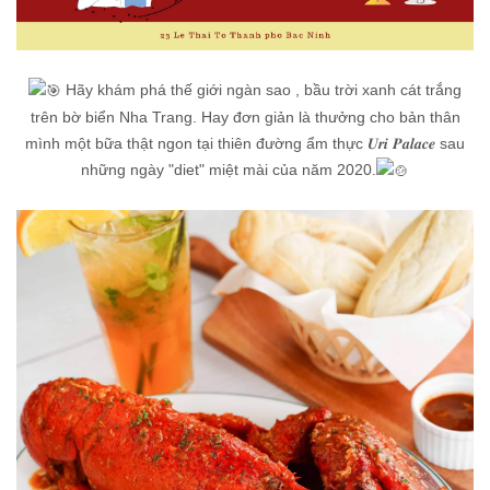
Hãy khám phá thế giới ngàn sao , bầu trời xanh cát trắng
trên bờ biển Nha Trang. Hay đơn giản là thưởng cho bản thân
mình một bữa thật ngon tại thiên đường ẩm thực 𝑼𝒓𝒊 𝑷𝒂𝒍𝒂𝒄𝒆 sau
những ngày "diet" miệt mài của năm 2020.