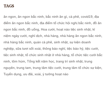
TAGS
ăn ngon
,
ăn ngon bắc ninh
,
bắc ninh ăn gì
,
cà phê
,
covid19
,
địa
điểm ăn ngon bắc ninh
,
địa điểm tổ chức hội nghị bắc ninh
,
đồ ăn
ngon bắc ninh
,
đồ uống
,
Hoa cưới
,
hoạt náo tiệc sinh nhật
,
kỉ
niệm ngày cưới
,
nghỉ dịch
,
nhà hàng
,
nhà hàng ăn ngon bắc ninh
,
nhà hàng bắc ninh
,
quán cà phê
,
sinh nhật
,
sự kiện doanh
nghiệp
,
sữa tươi sốt xoài
,
thông báo nghỉ
,
tiệc báo hỷ
,
tiệc cưới
,
tiệc sinh nhật
,
tổ chức sinh nhật ở nhà hàng
,
tổ chức tiệc cưới bắc
ninh
,
tôm hùm
,
Tổng kết năm học
,
trang trí sinh nhật
,
trung
nguyên
,
trung tam
,
trung tâm tiệc cưới
,
trung tâm tổ chức sự kiện
,
Tuyển dụng
,
ưu đãi
,
xoài
,
ý tưởng hoạt náo