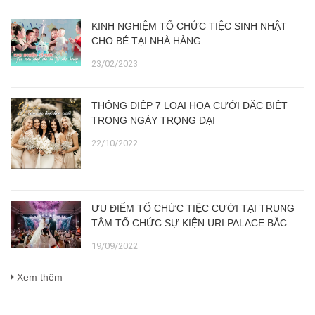
KINH NGHIỆM TỔ CHỨC TIỆC SINH NHẬT
CHO BÉ TẠI NHÀ HÀNG
23/02/2023
THÔNG ĐIỆP 7 LOẠI HOA CƯỚI ĐẶC BIỆT
TRONG NGÀY TRỌNG ĐẠI
22/10/2022
ƯU ĐIỂM TỔ CHỨC TIỆC CƯỚI TẠI TRUNG
TÂM TỔ CHỨC SỰ KIỆN URI PALACE BẮC
NINH SO VỚI TIỆC TẠI GIA
19/09/2022
Xem thêm