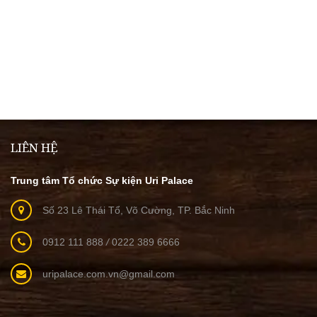
LIÊN HỆ
Trung tâm Tổ chức Sự kiện Uri Palace
Số 23 Lê Thái Tổ, Võ Cường, TP. Bắc Ninh
0912 111 888
/
0222 389 6666
uripalace.com.vn@gmail.com