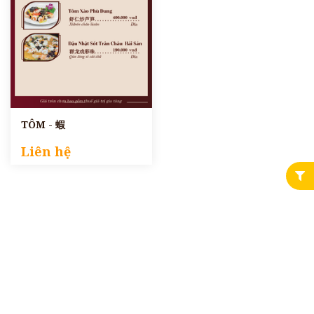
TÔM - 蝦
Liên hệ