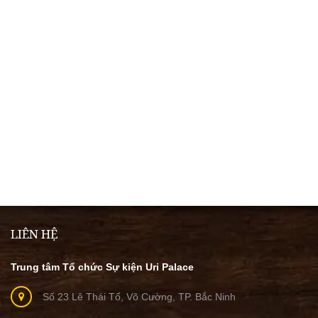
LIÊN HỆ
Trung tâm Tổ chức Sự kiện Uri Palace
Số 23 Lê Thái Tổ, Võ Cường, TP. Bắc Ninh