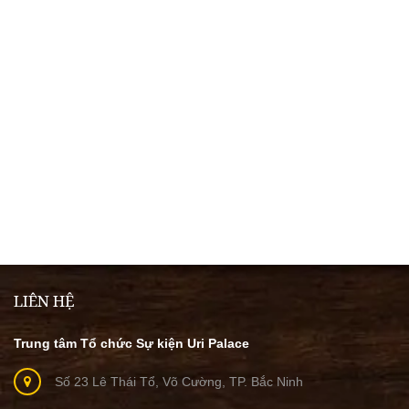
LIÊN HỆ
Trung tâm Tổ chức Sự kiện Uri Palace
Số 23 Lê Thái Tổ, Võ Cường, TP. Bắc Ninh