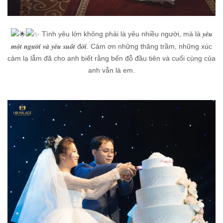
Tình yêu lớn không phải là yêu nhiều người, mà là 𝒚𝒆̂𝒖
𝒎𝒐̣̂𝒕 𝒏𝒈𝒖̛𝒐̛̀𝒊 𝒗𝒂̀ 𝒚𝒆̂𝒖 𝒔𝒖𝒐̂́𝒕 đ𝒐̛̀𝒊. Cảm ơn những thăng trầm, những xúc
cảm lạ lẫm đã cho anh biết rằng bến đỗ đầu tiên và cuối cùng của
anh vẫn là em.