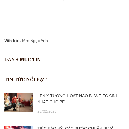
Viết bởi:
Mrs Ngọc Anh
DANH MỤC TIN
TIN TỨC NỔI BẬT
LÊN Ý TƯỞNG HOẠT NÁO BỮA TIỆC SINH
NHẬT CHO BÉ
23/02/2023
TIỆC BÁO HỶ: CÁC BƯỚC CHUẨN BỊ VÀ