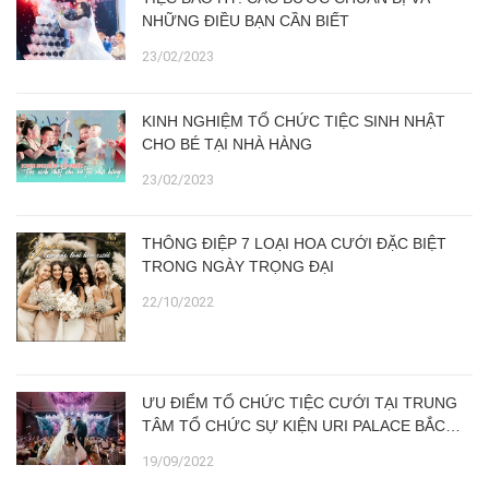
NHỮNG ĐIỀU BẠN CẦN BIẾT
23/02/2023
KINH NGHIỆM TỔ CHỨC TIỆC SINH NHẬT
CHO BÉ TẠI NHÀ HÀNG
23/02/2023
THÔNG ĐIỆP 7 LOẠI HOA CƯỚI ĐẶC BIỆT
TRONG NGÀY TRỌNG ĐẠI
22/10/2022
ƯU ĐIỂM TỔ CHỨC TIỆC CƯỚI TẠI TRUNG
TÂM TỔ CHỨC SỰ KIỆN URI PALACE BẮC
NINH SO VỚI TIỆC TẠI GIA
19/09/2022