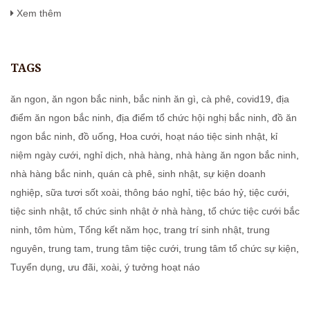
Xem thêm
TAGS
ăn ngon
,
ăn ngon bắc ninh
,
bắc ninh ăn gì
,
cà phê
,
covid19
,
địa
điểm ăn ngon bắc ninh
,
địa điểm tổ chức hội nghị bắc ninh
,
đồ ăn
ngon bắc ninh
,
đồ uống
,
Hoa cưới
,
hoạt náo tiệc sinh nhật
,
kỉ
niệm ngày cưới
,
nghỉ dịch
,
nhà hàng
,
nhà hàng ăn ngon bắc ninh
,
nhà hàng bắc ninh
,
quán cà phê
,
sinh nhật
,
sự kiện doanh
nghiệp
,
sữa tươi sốt xoài
,
thông báo nghỉ
,
tiệc báo hỷ
,
tiệc cưới
,
tiệc sinh nhật
,
tổ chức sinh nhật ở nhà hàng
,
tổ chức tiệc cưới bắc
ninh
,
tôm hùm
,
Tổng kết năm học
,
trang trí sinh nhật
,
trung
nguyên
,
trung tam
,
trung tâm tiệc cưới
,
trung tâm tổ chức sự kiện
,
Tuyển dụng
,
ưu đãi
,
xoài
,
ý tưởng hoạt náo