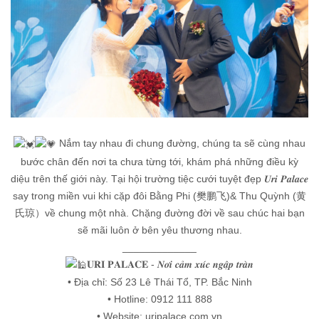
Nắm tay nhau đi chung đường, chúng ta sẽ cùng nhau
bước chân đến nơi ta chưa từng tới, khám phá những điều kỳ
diệu trên thế giới này. Tại hội trường tiệc cưới tuyệt đẹp 𝑼𝒓𝒊 𝑷𝒂𝒍𝒂𝒄𝒆
say trong miền vui khi cặp đôi Bằng Phi (樊鹏飞)& Thu Quỳnh (黄
氏琼）về chung một nhà. Chặng đường đời về sau chúc hai bạn
sẽ mãi luôn ở bên yêu thương nhau.
_____________
𝐔𝐑𝐈 𝐏𝐀𝐋𝐀𝐂𝐄 - 𝑵𝒐̛𝒊 𝒄𝒂̉𝒎 𝒙𝒖́𝒄 𝒏𝒈𝒂̣̂𝒑 𝒕𝒓𝒂̀𝒏
• Địa chỉ: Số 23 Lê Thái Tổ, TP. Bắc Ninh
• Hotline: 0912 111 888
• Website: uripalace.com.vn