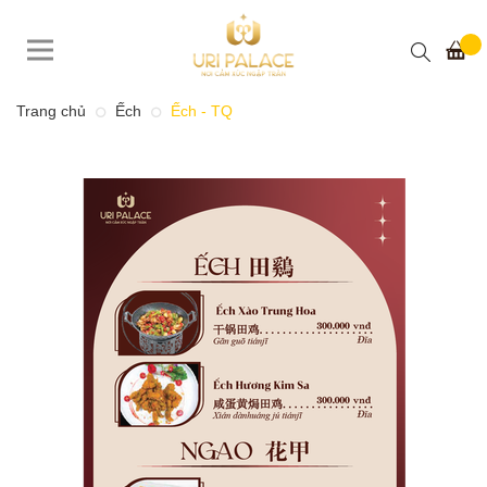
Trang chủ
Ếch
Ếch - TQ