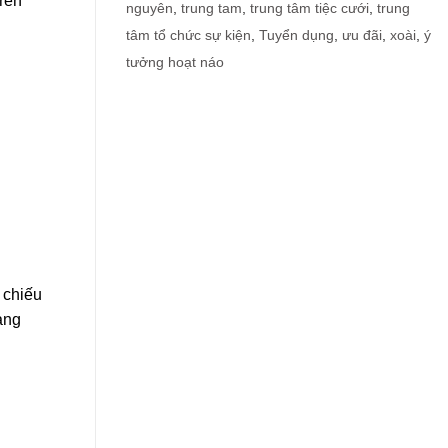
rên
nguyên
,
trung tam
,
trung tâm tiệc cưới
,
trung
tâm tổ chức sự kiện
,
Tuyển dụng
,
ưu đãi
,
xoài
,
ý
tưởng hoạt náo
 chiếu
àng