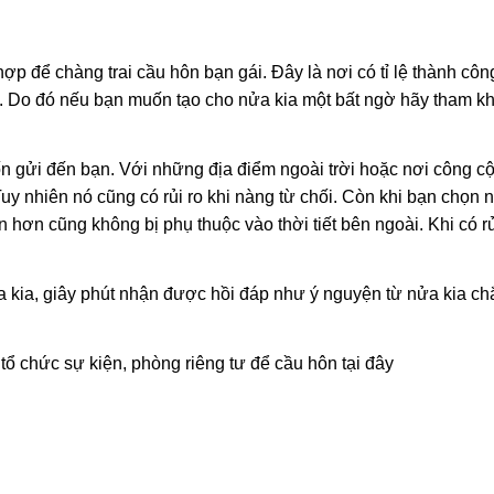
ợp để chàng trai cầu hôn bạn gái. Đây là nơi có tỉ lệ thành côn
ng. Do đó nếu bạn muốn tạo cho nửa kia một bất ngờ hãy tham k
n gửi đến bạn. Với những địa điểm ngoài trời hoặc nơi công c
Tuy nhiên nó cũng có rủi ro khi nàng từ chối. Còn khi bạn chọn 
n hơn cũng không bị phụ thuộc vào thời tiết bên ngoài. Khi có rủ
a kia, giây phút nhận được hồi đáp như ý nguyện từ nửa kia ch
ổ chức sự kiện, phòng riêng tư để cầu hôn tại đây