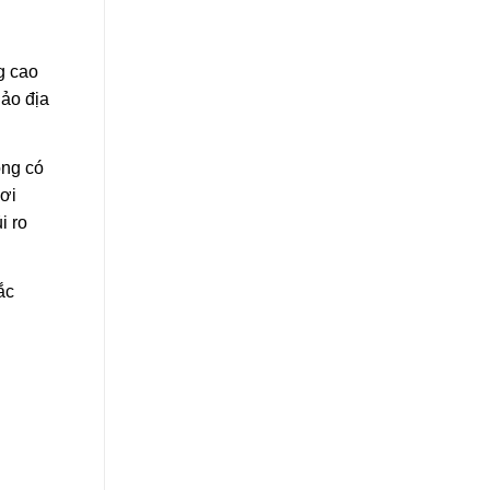
g cao
hảo địa
ộng có
nơi
i ro
ắc