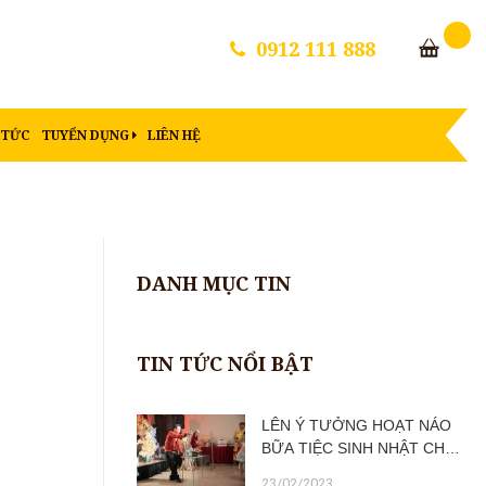
0912 111 888
 TỨC
TUYỂN DỤNG
LIÊN HỆ
DANH MỤC TIN
TIN TỨC NỔI BẬT
LÊN Ý TƯỞNG HOẠT NÁO
BỮA TIỆC SINH NHẬT CHO
BÉ
23/02/2023