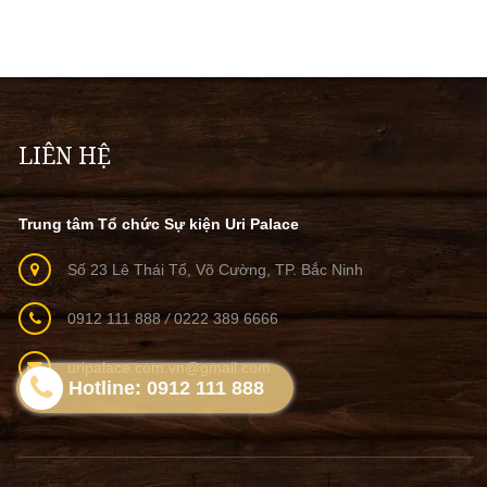
LIÊN HỆ
Trung tâm Tổ chức Sự kiện Uri Palace
Số 23 Lê Thái Tổ, Võ Cường, TP. Bắc Ninh
0912 111 888
/
0222 389 6666
uripalace.com.vn@gmail.com
Hotline: 0912 111 888