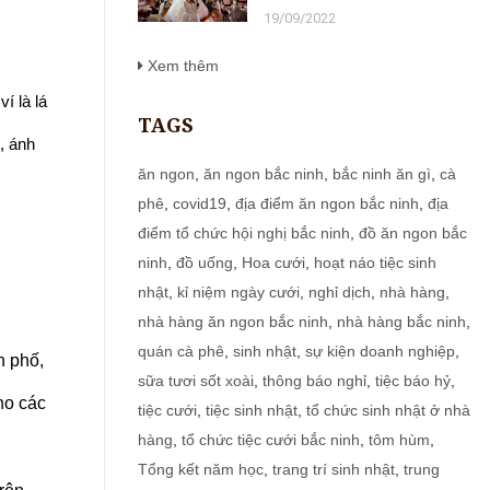
CHỨC SỰ KIỆN URI PALACE
19/09/2022
BẮC NINH SO VỚI TIỆC TẠI
GIA
Xem thêm
í là lá
TAGS
, ánh
ăn ngon
,
ăn ngon bắc ninh
,
bắc ninh ăn gì
,
cà
phê
,
covid19
,
địa điểm ăn ngon bắc ninh
,
địa
điểm tổ chức hội nghị bắc ninh
,
đồ ăn ngon bắc
ninh
,
đồ uống
,
Hoa cưới
,
hoạt náo tiệc sinh
nhật
,
kỉ niệm ngày cưới
,
nghỉ dịch
,
nhà hàng
,
nhà hàng ăn ngon bắc ninh
,
nhà hàng bắc ninh
,
quán cà phê
,
sinh nhật
,
sự kiện doanh nghiệp
,
h phố,
sữa tươi sốt xoài
,
thông báo nghỉ
,
tiệc báo hỷ
,
ho các
tiệc cưới
,
tiệc sinh nhật
,
tổ chức sinh nhật ở nhà
hàng
,
tổ chức tiệc cưới bắc ninh
,
tôm hùm
,
Tổng kết năm học
,
trang trí sinh nhật
,
trung