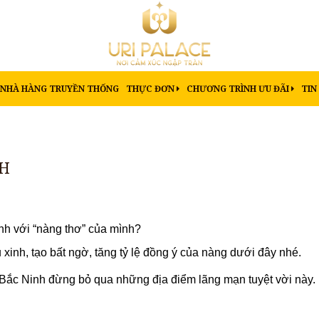
NHÀ HÀNG TRUYỀN THỐNG
THỰC ĐƠN
CHƯƠNG TRÌNH ƯU ĐÃI
TIN
NH
nh với “nàng thơ” của mình?
xinh, tạo bất ngờ, tăng tỷ lệ đồng ý của nàng dưới đây nhé.
Bắc Ninh đừng bỏ qua những địa điểm lãng mạn tuyệt vời này.