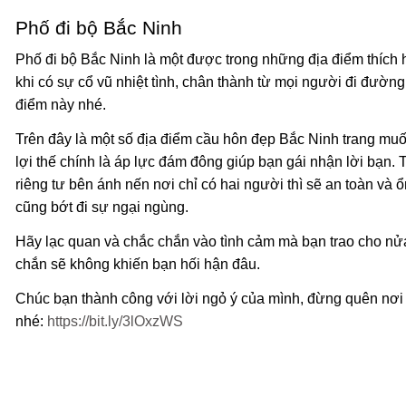
Phố đi bộ Bắc Ninh
Phố đi bộ Bắc Ninh là một được trong những địa điểm thích h
khi có sự cổ vũ nhiệt tình, chân thành từ mọi người đi đườ
điểm này nhé.
Trên đây là một số địa điểm cầu hôn đẹp Bắc Ninh trang muố
lợi thế chính là áp lực đám đông giúp bạn gái nhận lời bạn. 
riêng tư bên ánh nến nơi chỉ có hai người thì sẽ an toàn và ổ
cũng bớt đi sự ngại ngùng.
Hãy lạc quan và chắc chắn vào tình cảm mà bạn trao cho nử
chắn sẽ không khiến bạn hối hận đâu.
Chúc bạn thành công với lời ngỏ ý của mình, đừng quên nơi t
nhé:
https://bit.ly/3lOxzWS