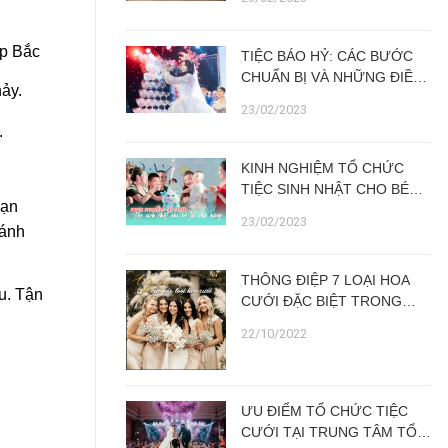
ẹp Bắc
TIỆC BÁO HỶ: CÁC BƯỚC
CHUẨN BỊ VÀ NHỮNG ĐIỀU
hảy.
BẠN CẦN BIẾT
23/02/2023
.
KINH NGHIỆM TỔ CHỨC
TIỆC SINH NHẬT CHO BÉ
bạn
TẠI NHÀ HÀNG
23/02/2023
đánh
THÔNG ĐIỆP 7 LOẠI HOA
u. Tận
CƯỚI ĐẶC BIỆT TRONG
NGÀY TRỌNG ĐẠI
22/10/2022
ƯU ĐIỂM TỔ CHỨC TIỆC
CƯỚI TẠI TRUNG TÂM TỔ