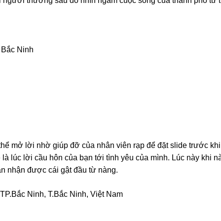
 người thương sau đó nhìn ngắm cuộc sống của thành phố từ t
ố Bắc Ninh
thể mở lời nhờ giúp đỡ của nhân viên rạp để đặt slide trước khi
là lúc lời cầu hôn của bạn tới tình yêu của mình. Lúc này khi n
ạn nhận được cái gật đầu từ nàng.
 TP.Bắc Ninh, T.Bắc Ninh, Việt Nam