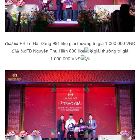
𝑮𝒊𝒂̉𝒊 𝒃𝒂:FB Lê Hải Đăng 991 like giải thưởng trị giá 1.000.000 VNĐ
𝑮𝒊𝒂̉𝒊 𝒃𝒂:FB Nguyễn Thu Hiền 800 like
giải thưởng trị giá
1.000.000 VNĐ