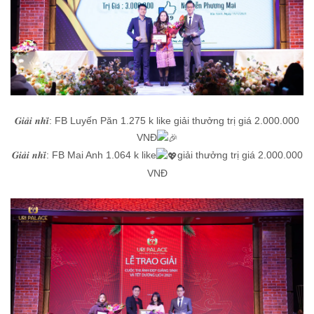
𝑮𝒊𝒂̉𝒊 𝒏𝒉𝒊̀: FB Luyến Păn 1.275 k like giải thưởng trị giá 2.000.000
VNĐ
𝑮𝒊𝒂̉𝒊 𝒏𝒉𝒊̀: FB Mai Anh 1.064 k like
giải thưởng trị giá 2.000.000
VNĐ