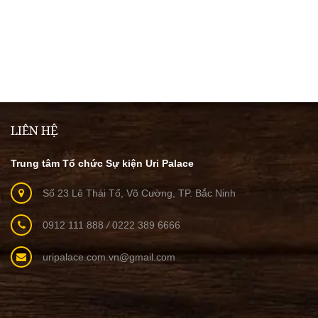
LIÊN HỆ
Trung tâm Tổ chức Sự kiện Uri Palace
Số 23 Lê Thái Tổ, Võ Cường, TP. Bắc Ninh
0912 111 888
/
0222 389 6666
uripalace.com.vn@gmail.com