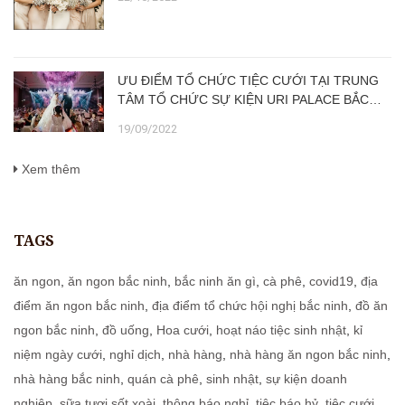
ƯU ĐIỂM TỔ CHỨC TIỆC CƯỚI TẠI TRUNG
TÂM TỔ CHỨC SỰ KIỆN URI PALACE BẮC
NINH SO VỚI TIỆC TẠI GIA
19/09/2022
Xem thêm
TAGS
ăn ngon
,
ăn ngon bắc ninh
,
bắc ninh ăn gì
,
cà phê
,
covid19
,
địa
điểm ăn ngon bắc ninh
,
địa điểm tổ chức hội nghị bắc ninh
,
đồ ăn
ngon bắc ninh
,
đồ uống
,
Hoa cưới
,
hoạt náo tiệc sinh nhật
,
kỉ
niệm ngày cưới
,
nghỉ dịch
,
nhà hàng
,
nhà hàng ăn ngon bắc ninh
,
nhà hàng bắc ninh
,
quán cà phê
,
sinh nhật
,
sự kiện doanh
nghiệp
,
sữa tươi sốt xoài
,
thông báo nghỉ
,
tiệc báo hỷ
,
tiệc cưới
,