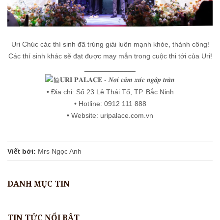
Uri Chúc các thí sinh đã trúng giải luôn mạnh khỏe, thành công!
Các thí sinh khác sẽ đạt được may mắn trong cuộc thi tới của Uri!
_____________
𝐔𝐑𝐈 𝐏𝐀𝐋𝐀𝐂𝐄 - 𝑵𝒐̛𝒊 𝒄𝒂̉𝒎 𝒙𝒖́𝒄 𝒏𝒈𝒂̣̂𝒑 𝒕𝒓𝒂̀𝒏
• Địa chỉ: Số 23 Lê Thái Tổ, TP. Bắc Ninh
• Hotline: 0912 111 888
• Website: uripalace.com.vn
Viết bởi:
Mrs Ngọc Anh
DANH MỤC TIN
TIN TỨC NỔI BẬT