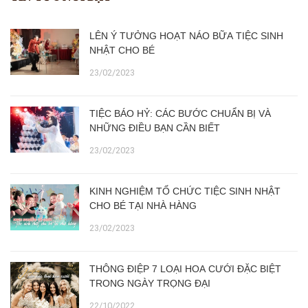
LÊN Ý TƯỞNG HOẠT NÁO BỮA TIỆC SINH
NHẬT CHO BÉ
23/02/2023
TIỆC BÁO HỶ: CÁC BƯỚC CHUẨN BỊ VÀ
NHỮNG ĐIỀU BẠN CẦN BIẾT
23/02/2023
KINH NGHIỆM TỔ CHỨC TIỆC SINH NHẬT
CHO BÉ TẠI NHÀ HÀNG
23/02/2023
THÔNG ĐIỆP 7 LOẠI HOA CƯỚI ĐẶC BIỆT
TRONG NGÀY TRỌNG ĐẠI
22/10/2022