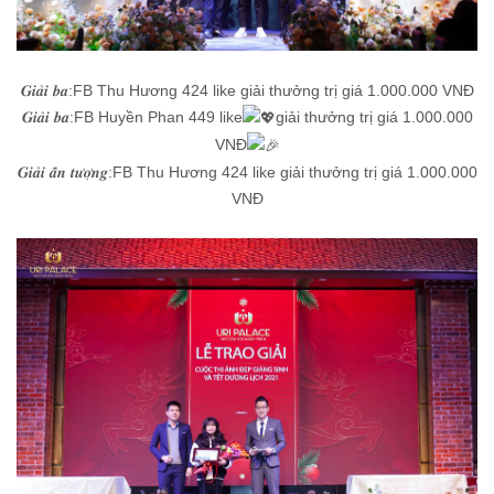
𝑮𝒊𝒂̉𝒊 𝒃𝒂:FB Thu Hương 424 like giải thưởng trị giá 1.000.000 VNĐ
𝑮𝒊𝒂̉𝒊 𝒃𝒂:FB Huyền Phan 449 like
giải thưởng trị giá 1.000.000
VNĐ
𝑮𝒊𝒂̉𝒊 𝒂̂́𝒏 𝒕𝒖̛𝒐̛̣𝒏𝒈:FB Thu Hương 424 like giải thưởng trị giá 1.000.000
VNĐ