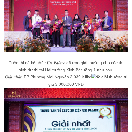
Cuộc thi đã kết thúc 𝑼𝒓𝒊 𝑷𝒂𝒍𝒂𝒄𝒆 đã trao giải thưởng cho các thí
sinh dự thi tại Hội trường Kinh Bắc tầng 1 như sau:
𝑮𝒊𝒂̉𝒊 𝒏𝒉𝒂̂́𝒕: FB Phương Mai Nguyễn 3.039 k like
giải thưởng trị
giá 3.000.000 VNĐ