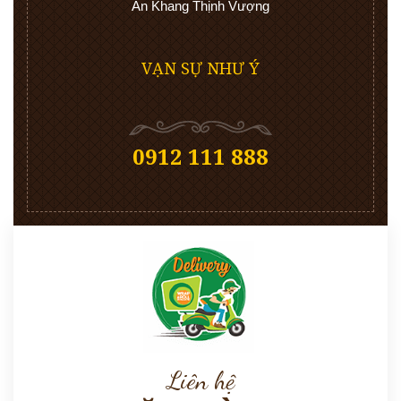
An Khang Thịnh Vượng
VẠN SỰ NHƯ Ý
0912 111 888
Liên hệ