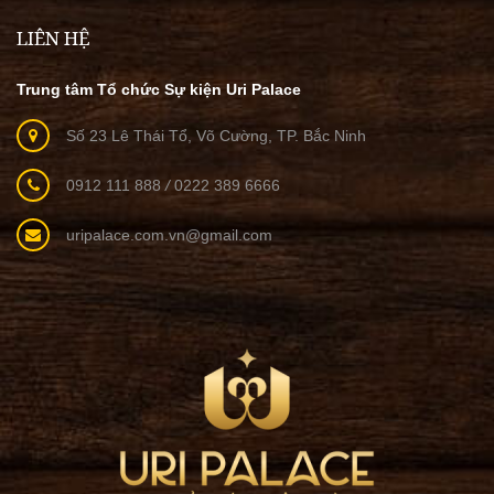
LIÊN HỆ
Trung tâm Tổ chức Sự kiện Uri Palace
Số 23 Lê Thái Tổ, Võ Cường, TP. Bắc Ninh
0912 111 888
/
0222 389 6666
uripalace.com.vn@gmail.com