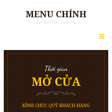
MENU CHÍNH
Thời gian
MỞ CỬA
KÍNH CHÚC QUÝ KHÁCH HÀNG