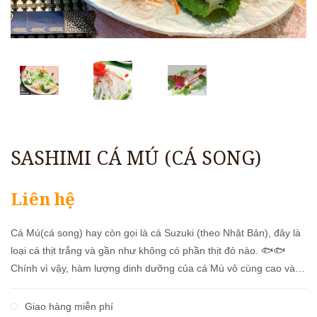
SASHIMI CÁ MÚ (CÁ SONG)
Liên hệ
Cá Mú(cá song) hay còn gọi là cá Suzuki (theo Nhật Bản), đây là
loại cá thịt trắng và gần như không có phần thịt đỏ nào. 🐟🐟
Chính vì vậy, hàm lượng dinh dưỡng của cá Mú vô cùng cao và
được rất nhiều thực khách ưa chuộng. Sashimi cá Mú có chất thịt
mềm ngọt và thanh đạm, mang đến một cảm giác tươi mát cho
Giao hàng miễn phí