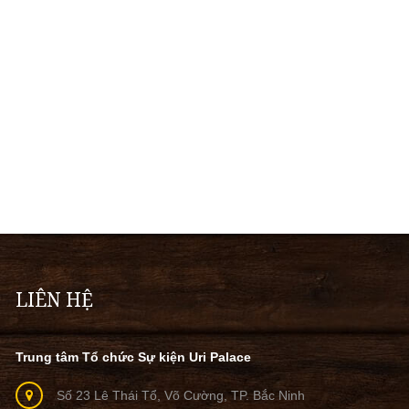
LIÊN HỆ
Trung tâm Tổ chức Sự kiện Uri Palace
Số 23 Lê Thái Tổ, Võ Cường, TP. Bắc Ninh