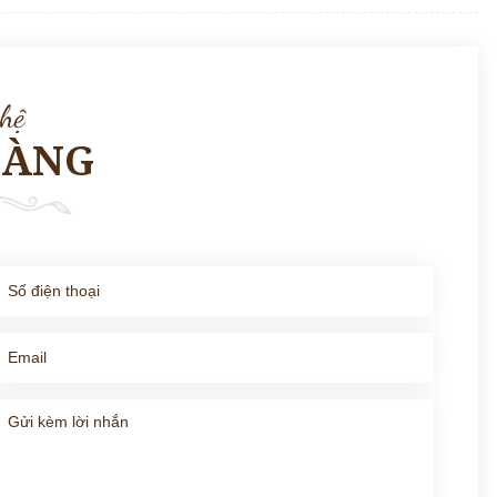
 hệ
HÀNG