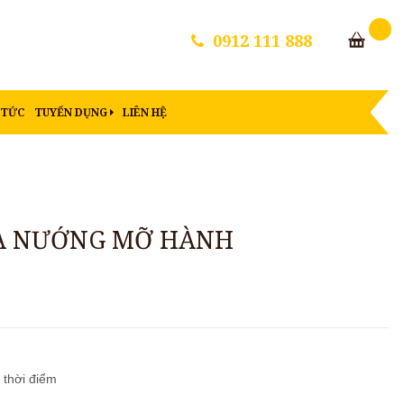
0912 111 888
 TỨC
TUYỂN DỤNG
LIÊN HỆ
A NƯỚNG MỠ HÀNH
 thời điểm