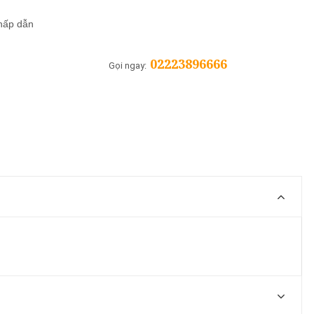
 hấp dẫn
02223896666
Gọi ngay: