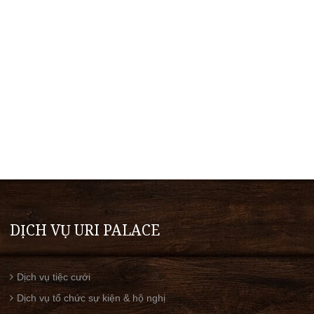
DỊCH VỤ URI PALACE
Dịch vụ tiệc cưới
Dịch vụ tổ chức sự kiện & hộ nghị