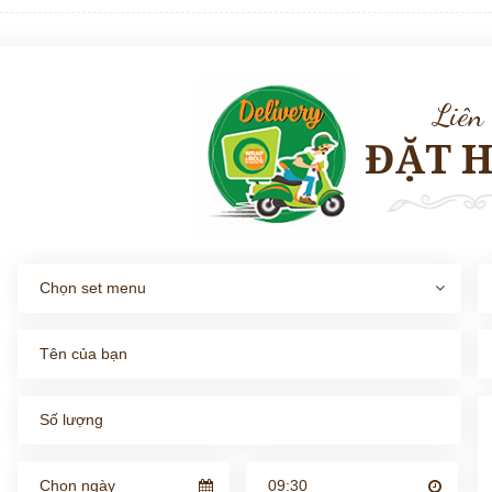
Liên
ĐẶT 